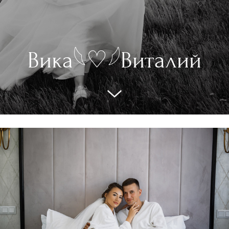
Вика𓆩♡𓆪Виталий